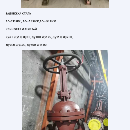
ЗАДВИЖКА СТАЛЬ 
30лС15НЖ , 30лс515НЖ,30лс915НЖ 
КЛИНОВАЯ ФЛ КИТАЙ  
Ру4,0 Ду50, Ду80, Ду100, Ду125, Ду150, Ду200,  
Ду250, Ду300, Ду400, ДУ500