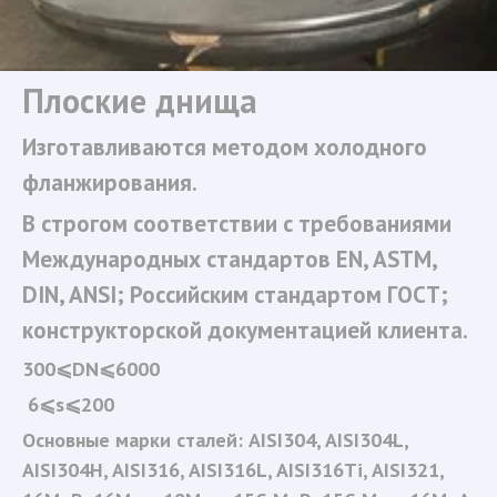
Подпишитесь на дайджест, и получите
каталог в подарок.
Плоские днища 
Email
Изготавливаются методом холодного 
фланжирования. 
В строгом соответствии с требованиями 
Подписаться
Международных стандартов EN, ASTM, 
DIN, ANSI; Российским стандартом ГОСТ; 
Нажимая на кнопку, вы даете согласие на обработку своих
персональных данных согласно 152-ФЗ.
Подробнее
конструкторской документацией клиента. 
300⩽DN⩽6000 
 6⩽s⩽200 
Основные марки сталей: AISI304, AISI304L, 
AISI304H, AISI316, AISI316L, AISI316Ti, AISI321, 